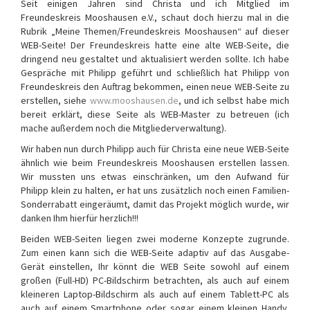
Seit einigen Jahren sind Christa und ich Mitglied im
Freundeskreis Mooshausen e.V., schaut doch hierzu mal in die
Rubrik „Meine Themen/Freundeskreis Mooshausen“ auf dieser
WEB-Seite! Der Freundeskreis hatte eine alte WEB-Seite, die
dringend neu gestaltet und aktualisiert werden sollte. Ich habe
Gespräche mit Philipp geführt und schließlich hat Philipp von
Freundeskreis den Auftrag bekommen, einen neue WEB-Seite zu
erstellen, siehe
www.mooshausen.de
, und ich selbst habe mich
bereit erklärt, diese Seite als WEB-Master zu betreuen (ich
mache außerdem noch die Mitgliederverwaltung).
Wir haben nun durch Philipp auch für Christa eine neue WEB-Seite
ähnlich wie beim Freundeskreis Mooshausen erstellen lassen.
Wir mussten uns etwas einschränken, um den Aufwand für
Philipp klein zu halten, er hat uns zusätzlich noch einen Familien-
Sonderrabatt eingeräumt, damit das Projekt möglich wurde, wir
danken Ihm hierfür herzlich!!!
Beiden WEB-Seiten liegen zwei moderne Konzepte zugrunde.
Zum einen kann sich die WEB-Seite adaptiv auf das Ausgabe-
Gerät einstellen, Ihr könnt die WEB Seite sowohl auf einem
großen (Full-HD) PC-Bildschirm betrachten, als auch auf einem
kleineren Laptop-Bildschirm als auch auf einem Tablett-PC als
auch auf einem Smartphone oder sogar einem kleinen Handy.