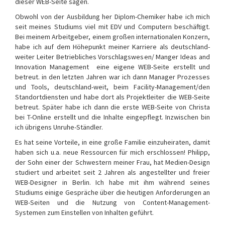
dieser WEB-Seite sagen.
Obwohl von der Ausbildung her Diplom-Chemiker habe ich mich
seit meines Studiums viel mit EDV und Computern beschäftigt.
Bei meinem Arbeitgeber, einem großen internationalen Konzern,
habe ich auf dem Höhepunkt meiner Karriere als deutschland-
weiter Leiter Betriebliches Vorschlagswesen/ Manger Ideas and
Innovation Management eine eigene WEB-Seite erstellt und
betreut. in den letzten Jahren war ich dann Manager Prozesses
und Tools, deutschland-weit, beim Facility-Management/den
Standortdiensten und habe dort als Projektleiter die WEB-Seite
betreut. Später habe ich dann die erste WEB-Seite von Christa
bei T-Online erstellt und die Inhalte eingepflegt. Inzwischen bin
ich übrigens Unruhe-Ständler.
Es hat seine Vorteile, in eine große Familie einzuheiraten, damit
haben sich u.a. neue Ressourcen für mich erschlossen! Philipp,
der Sohn einer der Schwestern meiner Frau, hat Medien-Design
studiert und arbeitet seit 2 Jahren als angestellter und freier
WEB-Designer in Berlin. Ich habe mit ihm während seines
Studiums einige Gespräche über die heutigen Anforderungen an
WEB-Seiten und die Nutzung von Content-Management-
Systemen zum Einstellen von Inhalten geführt.