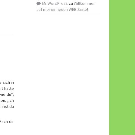
Mr WordPress
zu
Willkommen
auf meiner neuen WEB Seite!
 sich in
ht hatte
wie du“,
en. „Ich
annst du
Mach dir