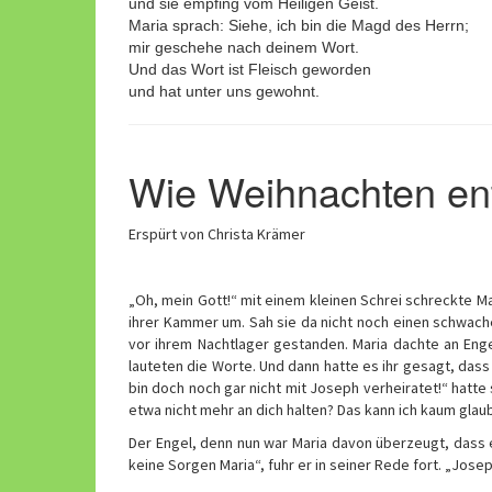
und sie empfing vom Heiligen Geist.
Maria sprach: Siehe, ich bin die Magd des Herrn;
mir geschehe nach deinem Wort.
Und das Wort ist Fleisch geworden
und hat unter uns gewohnt.
Wie Weihnachten en
Erspürt von Christa Krämer
„Oh, mein Gott!“ mit einem kleinen Schrei schreckte Mar
ihrer Kammer um. Sah sie da nicht noch einen schwach
vor ihrem Nachtlager gestanden. Maria dachte an Enge
lauteten die Worte. Und dann hatte es ihr gesagt, das
bin doch noch gar nicht mit Joseph verheiratet!“ hatte
etwa nicht mehr an dich halten? Das kann ich kaum glau
Der Engel, denn nun war Maria davon überzeugt, dass es
keine Sorgen Maria“, fuhr er in seiner Rede fort. „Josep