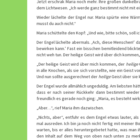
Jetzt erschrak Maria noch mehr. Ihre großen dunkelbr
dem Lichtwesen. „Ich werde ganz bestimmt nicht mit ei
Wieder lächelte der Engel nur. Maria spürte eine Wärm
musst du auch nicht.“
Maria schüttelte den Kopf: „Und wie, bitte schön, soll 
Der Engel lächelte abermals. ‚Ach, diese Menschen!’ da
bewirken kann.’ Fast ein bisschen bemitleidend blickt
nicht weh tun. Der heilige Geist wird über dich kommen
„Der heilige Geist wird über mich kommen, der
heilige
G
in alle Knochen, als sie sich vorstellte, wie ein Geist
Und nun sollte ausgerechnet der
heilige
Geist über sie 
Der Engel wurde allmählich ungeduldig. Am liebsten hät
dass er nach seiner Rückkehr dann bestimmt wiede
freundlich es gerade noch ging: „Maria, es besteht wirk
„Aber…“, rief Maria ihm dazwischen.
„Nichts, aber“, entfuhr es dem Engel etwas lauter, als
mal ausreden. Ich bin ja noch nicht fertig mit meiner
warten, bis er alles heruntergebetet hatte, was man ih
den Inhalt auf dem Weg von oben nach unten zu merk