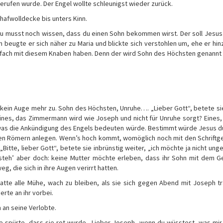
erufen wurde. Der Engel wollte schleunigst wieder zurück.
chafwolldecke bis unters Kinn.
u musst noch wissen, dass du einen Sohn bekommen wirst. Der soll Jesus
n beugte er sich näher zu Maria und blickte sich verstohlen um, ehe er hin
 einfach mit diesem Knaben haben. Denn der wird Sohn des Höchsten genann
kein Auge mehr zu. Sohn des Höchsten, Unruhe…. „Lieber Gott“, betete si
ines, das Zimmermann wird wie Joseph und nicht für Unruhe sorgt? Eines,
n, was die Ankündigung des Engels bedeuten würde. Bestimmt würde Jesus d
den Römern anlegen. Wenn’s hoch kommt, womöglich noch mit den Schriftg
itte, lieber Gott“, betete sie inbrünstig weiter, „ich möchte ja nicht un
rsteh’ aber doch: keine Mutter möchte erleben, dass ihr Sohn mit dem G
eg, die sich in ihre Augen verirrt hatten.
te alle Mühe, wach zu bleiben, als sie sich gegen Abend mit Joseph tr
rte an ihr vorbei.
 an seine Verlobte.
sie spürte, dass sie rot wurde. ‚Lieber Joseph, wenn du wüsstest, was mi