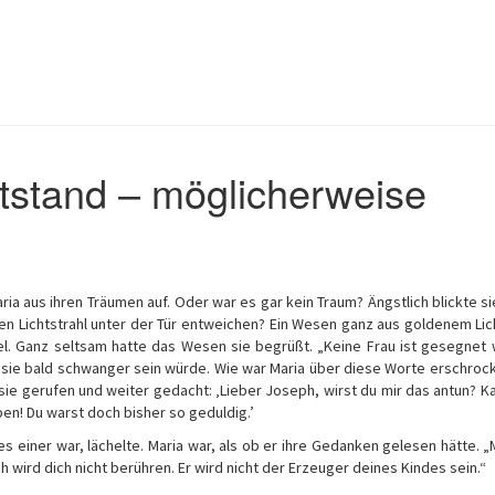
tstand – möglicherweise
ia aus ihren Träumen auf. Oder war es gar kein Traum? Ängstlich blickte sie
en Lichtstrahl unter der Tür entweichen? Ein Wesen ganz aus goldenem Lic
l. Ganz seltsam hatte das Wesen sie begrüßt. „Keine Frau ist gesegnet 
s sie bald schwanger sein würde. Wie war Maria über diese Worte erschrock
 sie gerufen und weiter gedacht: ‚Lieber Joseph, wirst du mir das antun? K
ben! Du warst doch bisher so geduldig.’
 einer war, lächelte. Maria war, als ob er ihre Gedanken gelesen hätte. „
h wird dich nicht berühren. Er wird nicht der Erzeuger deines Kindes sein.“