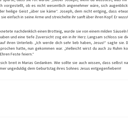
ich vorgestellt, ob es nicht wesentlich angenehmer wäre, sich augenblick
er heilige Geist „über sie käme“. Joseph, dem nicht entging, dass etwa
ie einfach in seine Arme und streichelte ihr sanft über ihren Kopf. Er wuss
netete nachdenklich einen Brotteig, wurde sie von einem milden Säuseln 
ben und eine tiefe Zuversicht zog ein in ihr Herz. Langsam schloss sie d
 auf ihren Unterleib. „Ich werde dich sehr lieb haben, Jesus!“ sagte sie. 
prochen hatte, nun gekommen war. „Vielleicht wirst du auch zu Ruhm k
Ehren Feste feiern.“
sich breit in Marias Gedanken. Wie sollte sie auch wissen, dass selbst n
mmer ungeduldig dem Geburtstag ihres Sohnes Jesus entgegenfiebern!