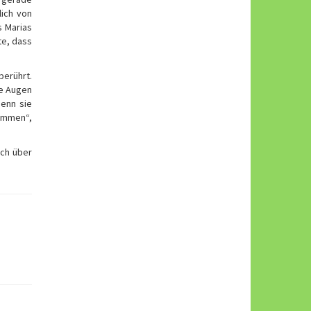
lich von
s Marias
te, dass
berührt.
ie Augen
Denn sie
ommen“,
ach über