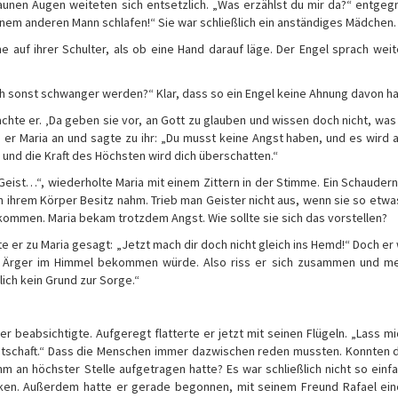
aunen Augen weiteten sich entsetzlich. „Was erzählst du mir da?“ entgeg
nem anderen Mann schlafen!“ Sie war schließlich ein anständiges Mädchen.
e auf ihrer Schulter, als ob eine Hand darauf läge. Der Engel sprach weit
ich sonst schwanger werden?“ Klar, dass so ein Engel keine Ahnung davon ha
chte er. ‚Da geben sie vor, an Gott zu glauben und wissen doch nicht, was 
e er Maria an und sagte zu ihr: „Du musst keine Angst haben, und es wird 
, und die Kraft des Höchsten wird dich überschatten.“
eist…“, wiederholte Maria mit einem Zittern in der Stimme. Ein Schaudern 
 von ihrem Körper Besitz nahm. Trieb man Geister nicht aus, wenn sie so etwa
kommen. Maria bekam trotzdem Angst. Wie sollte sie sich das vorstellen?
te er zu Maria gesagt: „Jetzt mach dir doch nicht gleich ins Hemd!“ Doch er
r Ärger im Himmel bekommen würde. Also riss er sich zusammen und me
lich kein Grund zur Sorge.“
 er beabsichtigte. Aufgeregt flatterte er jetzt mit seinen Flügeln. „Lass m
 Botschaft.“ Dass die Menschen immer dazwischen reden mussten. Konnten d
m an höchster Stelle aufgetragen hatte? Es war schließlich nicht so einfa
en. Außerdem hatte er gerade begonnen, mit seinem Freund Rafael eine