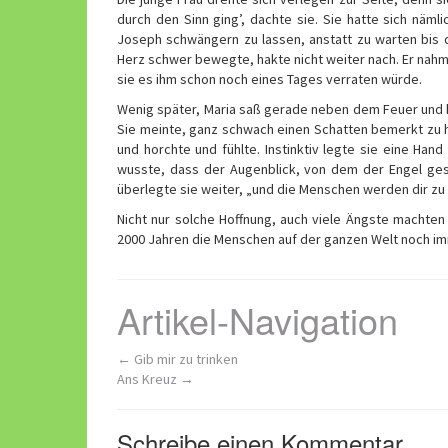
durch den Sinn ging’, dachte sie. Sie hatte sich näml
Joseph schwängern zu lassen, anstatt zu warten bis d
Herz schwer bewegte, hakte nicht weiter nach. Er nahm s
sie es ihm schon noch eines Tages verraten würde.
Wenig später, Maria saß gerade neben dem Feuer und k
Sie meinte, ganz schwach einen Schatten bemerkt zu ha
und horchte und fühlte. Instinktiv legte sie eine Hand
wusste, dass der Augenblick, von dem der Engel ges
überlegte sie weiter, „und die Menschen werden dir zu 
Nicht nur solche Hoffnung, auch viele Ängste machten 
2000 Jahren die Menschen auf der ganzen Welt noch i
Artikel-Navigation
←
Gib mir zu trinken
Ans Kreuz
→
Schreibe einen Kommentar