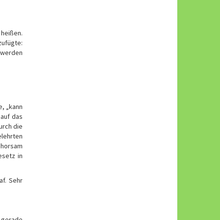
 heißen.
zufügte:
t werden
e, „kann
 auf das
urch die
elehrten
gehorsam
esetz in
af. Sehr
r gerade