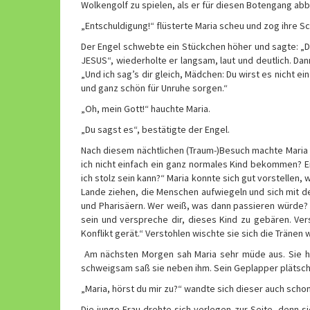
Wolkengolf zu spielen, als er für diesen Botengang abb
„Entschuldigung!“ flüsterte Maria scheu und zog ihre S
Der Engel schwebte ein Stückchen höher und sagte: „D
JESUS“, wiederholte er langsam, laut und deutlich. Dan
„Und ich sag’s dir gleich, Mädchen: Du wirst es nicht
und ganz schön für Unruhe sorgen.“
„Oh, mein Gott!“ hauchte Maria.
„Du sagst es“, bestätigte der Engel.
Nach diesem nächtlichen (Traum-)Besuch machte Maria 
ich nicht einfach ein ganz normales Kind bekommen? E
ich stolz sein kann?“ Maria konnte sich gut vorstelle
Lande ziehen, die Menschen aufwiegeln und sich mit 
und Pharisäern. Wer weiß, was dann passieren würde? „B
sein und verspreche dir, dieses Kind zu gebären. Ve
Konflikt gerät.“ Verstohlen wischte sie sich die Tränen w
Am nächsten Morgen sah Maria sehr müde aus. Sie hat
schweigsam saß sie neben ihm. Sein Geplapper plätsche
„Maria, hörst du mir zu?“ wandte sich dieser auch schon
Die junge Frau drehte sich verlegen zur Seite, denn 