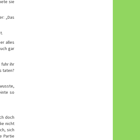
nete sie
er: „Das
t.
er alles
auch gar
fuhr ihr
s taten?
 wusste,
inte so
ich doch
ie nicht
ch, sich
 Partie